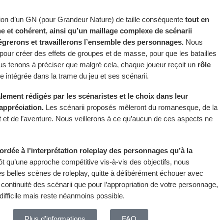
ation d’un GN (pour Grandeur Nature) de taille conséquente
tout en
 et cohérent, ainsi qu’un maillage complexe de scénarii
tégrerons et travaillerons l’ensemble des personnages.
Nous
pour créer des effets de groupes et de masse, pour que les batailles
ous tenons à préciser que malgré cela, chaque joueur reçoit un
rôle
e intégrée dans la trame du jeu et ses scénarii.
alement rédigés par les scénaristes
et le choix dans leur
 appréciation.
Les scénarii proposés mêleront du romanesque, de la
 et de l’aventure. Nous veillerons à ce qu’aucun de ces aspects ne
rdée à l’interprétation roleplay des personnages qu’à la
ôt qu’une approche compétitive vis-à-vis des objectifs, nous
es belles scènes de roleplay, quitte à délibérément échouer avec
 continuité des scénarii que pour l’appropriation de votre personnage,
 difficile mais reste néanmoins possible.
Plus d'informations
FAQ